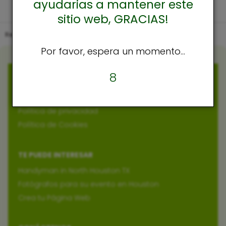
ayudarias a mantener este
sitio web, GRACIAS!
Restaurantes Salvadoreños en USA
Nebraska
Por favor, espera un momento...
8
POLÍTICAS
Política de privacidad
Política de Cookies
TE PUEDE INTERESAR
Handyman in North Houston TX
Fotógrafos para su evento en Houston
Crea tu Página Web